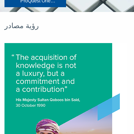
ProQuest One
Academic
رؤية مصادر