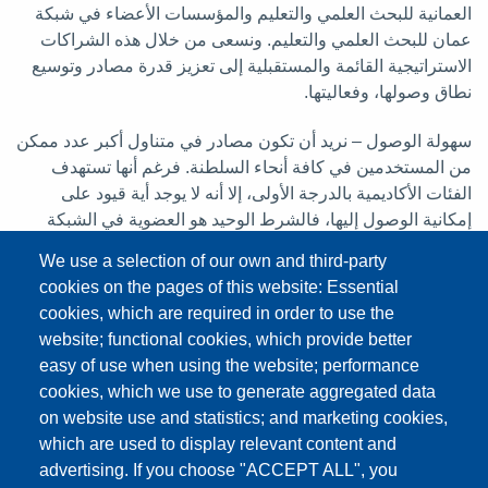
العمانية للبحث العلمي والتعليم والمؤسسات الأعضاء في شبكة
عمان للبحث العلمي والتعليم. ونسعى من خلال هذه الشراكات
الاستراتيجية القائمة والمستقبلية إلى تعزيز قدرة مصادر وتوسيع
نطاق وصولها، وفعاليتها.
سهولة الوصول – نريد أن تكون مصادر في متناول أكبر عدد ممكن
من المستخدمين في كافة أنحاء السلطنة. فرغم أنها تستهدف
الفئات الأكاديمية بالدرجة الأولى، إلا أنه لا يوجد أية قيود على
إمكانية الوصول إليها، فالشرط الوحيد هو العضوية في الشبكة
العمانية للبحث العلمي والتعليم، وهي عضوية مفتوحة لجميع
We use a selection of our own and third-party
المعاهد والمؤسسات العامة والخاصة المعنية بالفعاليات البحثية
cookies on the pages of this website: Essential
والتعليمية.
cookies, which are required in order to use the
website; functional cookies, which provide better
وبذلك فإن مصادر ستمثل منهلاً للعلم والمعرفة يستفيد منه
easy of use when using the website; performance
الجميع، من الطلاب والمعلمين إلى رواد الأعمال والمهنيين
cookies, which we use to generate aggregated data
المحترفين، كما ستكون متاحة في المكاتب، والفصول الدراسية،
on website use and statistics; and marketing cookies,
والمختبرات، والمنازل، وحتى في المقاهي. يمكن الدخول إلى
which are used to display relevant content and
المكتبة الافتراضية باستخدام الحواسيب الشخصية، أو الأجهزة
advertising. If you choose "ACCEPT ALL", you
اللوحية، أو الهواتف الذكية.