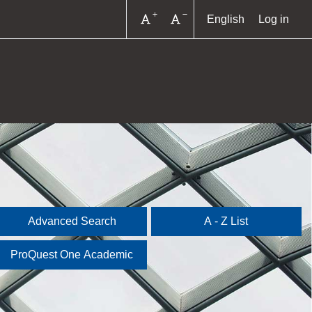
Increase font size
Decrease font size
English
Log in
Advanced Search
A - Z List
ProQuest One Academic