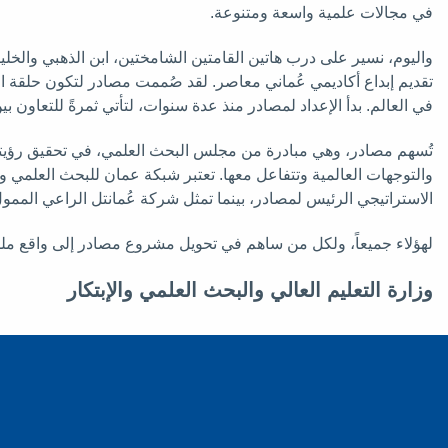
في مجالات علمية واسعة ومتنوعة.
واليوم، نسير على درب هاتين القامتين الشامختين، ابن الذهبي والخليل
تقديم إبداع أكاديمي عُماني معاصر. لقد صُممت مصادر لتكون حلقة ال
في العالم. بدأ الإعداد لمصادر منذ عدة سنوات، لتأتي ثمرةً للتعاون 
تُسهم مصادر، وهي مبادرة من مجلس البحث العلمي، في تحقيق رؤيتنا ا
والتوجهات العالمية وتتفاعل معها. تعتبر شبكة عمان للبحث العلمي 
الاستراتيجي الرئيس لمصادر، بينما تمثل شركة عُمانتل الراعي المم
لهؤلاء جميعاً، ولكل من ساهم في تحويل مشروع مصادر إلى واقع ملم
وزارة التعليم العالي والبحث العلمي والإبتكار
Twitter
YouTube
Instagram