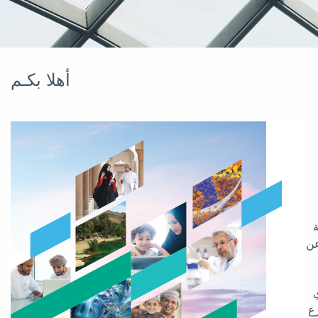
أهلا بكـم
ة
عن
ي
رع