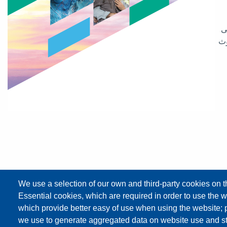
ى
وث
We use a selection of our own and third-party cookies on t
Essential cookies, which are required in order to use the w
Email Address
info@masader.om
which provide better easy of use when using the website;
P.+968 2230 5371
we use to generate aggregated data on website use and sta